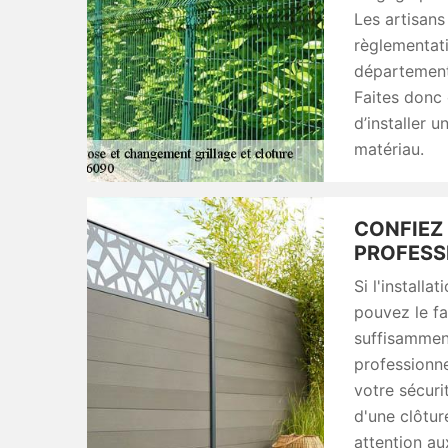
Les artisans
règlementati
département 
Faites donc 
d’installer u
matériau.
CONFIEZ 
PROFESS
Si l'install
pouvez le fa
suffisammen
professionne
votre sécurit
d'une clôtur
attention au