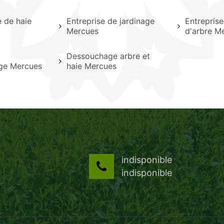
le de haie
Entreprise de jardinage
Entrepris
Mercues
d'arbre M
Dessouchage arbre et
age Mercues
haie Mercues
indisponible
indisponible