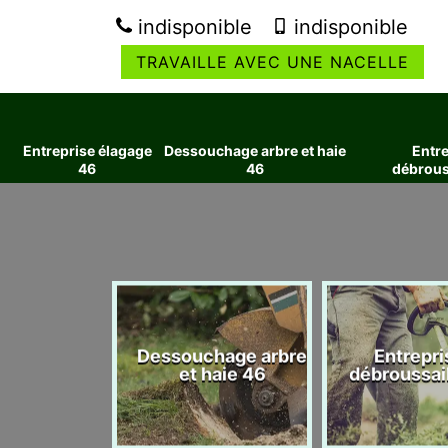
indisponible
indisponible
TRAVAILLE AVEC UNE NACELLE
Entreprise élagage
Dessouchage arbre et haie
Entre
46
46
débrous
ise élagage
Dessouchage arbre
Entrepri
46
et haie 46
débroussai