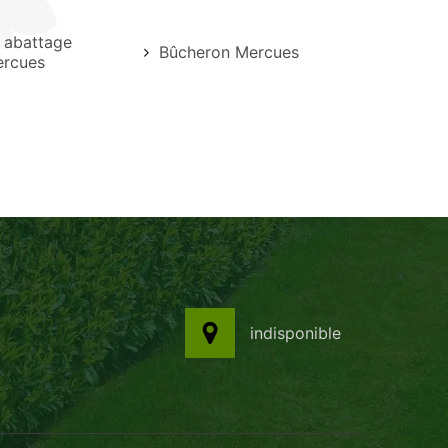
e abattage
Bûcheron Mercues
ercues
indisponible