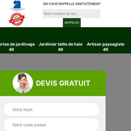
ON VOUS RAPPELLE GRATUITEMENT
prise de jardinage
Jardinier taille de haie
Artisan paysagiste
46
46
46
DEVIS GRATUIT
ttage
Entreprise de
Jardinier taille d
6
jardinage 46
haie 46