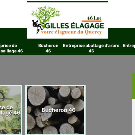
prise de
Bûcheron
Entreprise abattage d'arbre
Entre
saillage 46
46
46
se de
Entreprise aba
Bûcheron 46
llage 46
d'arbre 4