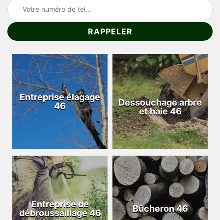
Entreprise élagage
Dessouchage arbre
46
et haie 46
Entreprise de
Bûcheron 46
débroussaillage 46