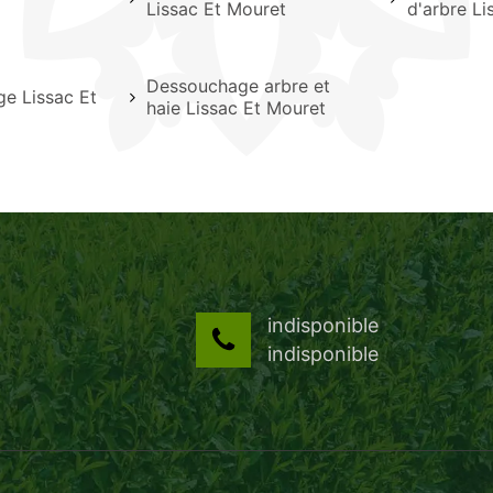
Lissac Et Mouret
d'arbre Li
Dessouchage arbre et
ge Lissac Et
haie Lissac Et Mouret
indisponible
indisponible