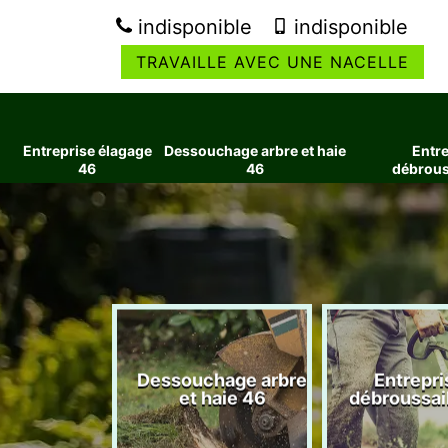
indisponible
indisponible
TRAVAILLE AVEC UNE NACELLE
Entreprise élagage
Dessouchage arbre et haie
Entre
46
46
débrous
ise élagage
Dessouchage arbre
Entrepri
46
et haie 46
débroussai