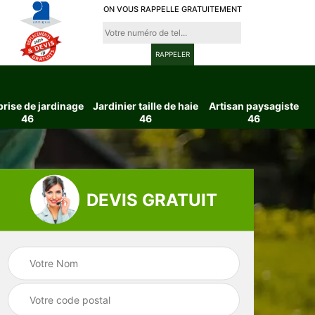
ON VOUS RAPPELLE GRATUITEMENT
prise de jardinage
Jardinier taille de haie
Artisan paysagiste
46
46
46
DEVIS GRATUIT
ttage
Entreprise de
Jardinier taille d
6
jardinage 46
haie 46