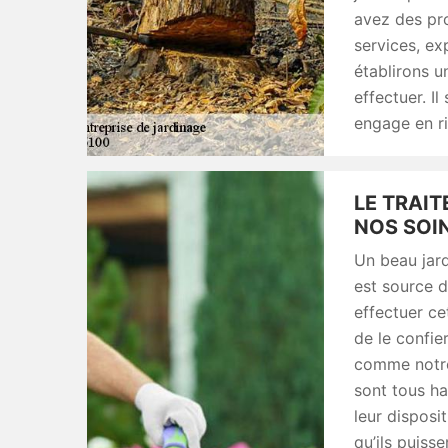
avez des pro
services, ex
établirons un
effectuer. Il
engage en ri
LE TRAIT
NOS SOI
Un beau jard
est source 
effectuer ce
de le confie
comme notre 
sont tous ha
leur disposi
qu’ils puisse