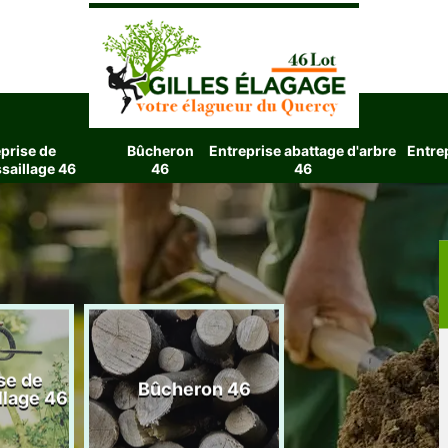
prise de
Bûcheron
Entreprise abattage d'arbre
Entre
saillage 46
46
46
se de
Entreprise aba
Bûcheron 46
llage 46
d'arbre 4