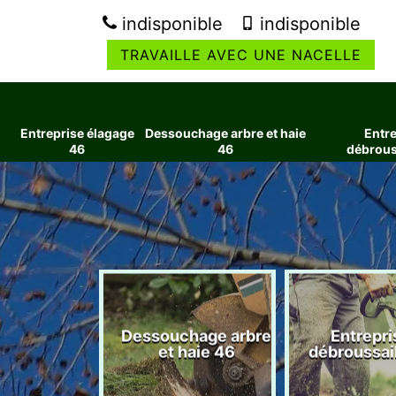
indisponible
indisponible
TRAVAILLE AVEC UNE NACELLE
Entreprise élagage
Dessouchage arbre et haie
Entre
46
46
débrous
ise élagage
Dessouchage arbre
Entrepri
46
et haie 46
débroussai