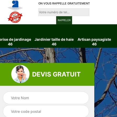
ON VOUS RAPPELLE GRATUITEMENT
prise de jardinage
Jardinier taille de haie
Artisan paysagiste
46
46
46
DEVIS GRATUIT
ttage
Entreprise de
Jardinier taille d
6
jardinage 46
haie 46