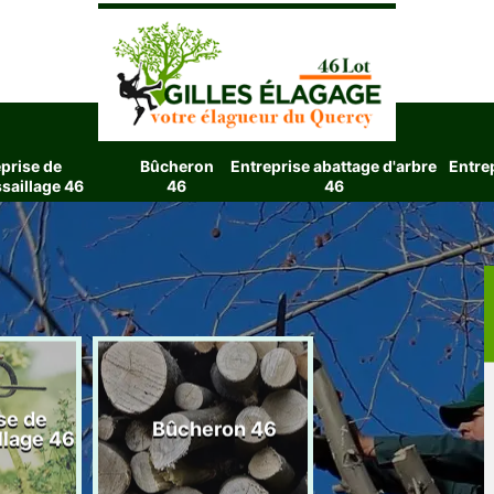
prise de
Bûcheron
Entreprise abattage d'arbre
Entre
saillage 46
46
46
se de
Entreprise aba
Bûcheron 46
llage 46
d'arbre 4