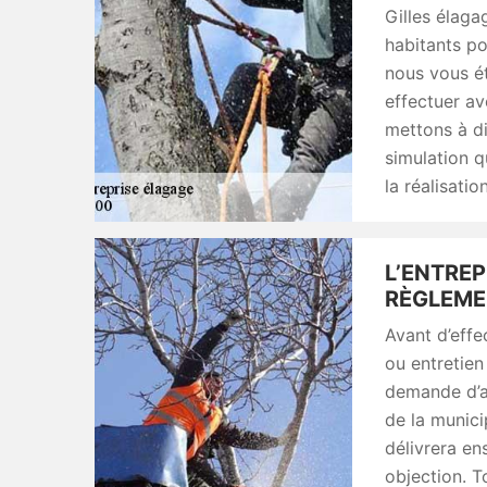
Gilles élaga
habitants po
nous vous ét
effectuer av
mettons à di
simulation q
la réalisati
L’ENTREP
RÈGLEME
Avant d’effe
ou entretien
demande d’a
de la munici
délivrera ens
objection. T