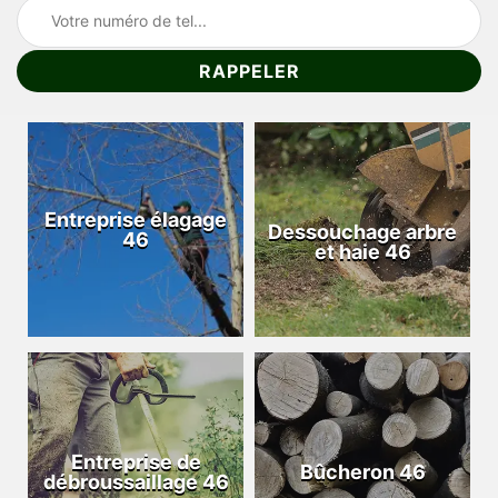
Entreprise élagage
Dessouchage arbre
46
et haie 46
Entreprise de
Bûcheron 46
débroussaillage 46