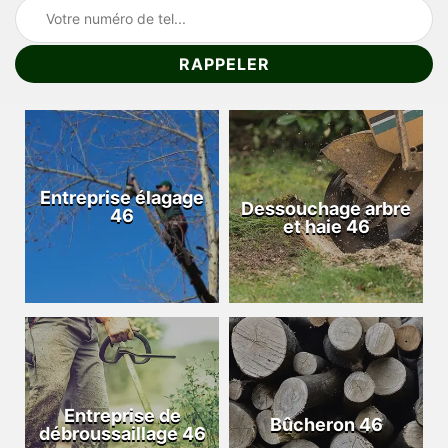
Entreprise élagage
Dessouchage arbre
46
et haie 46
Entreprise de
Bûcheron 46
débroussaillage 46