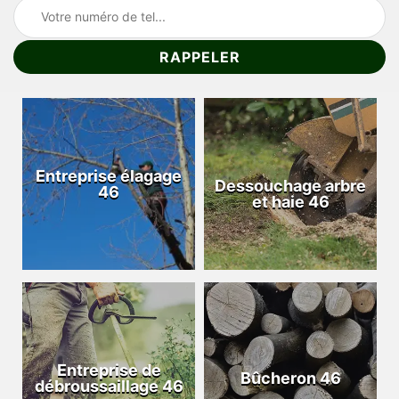
Entreprise élagage
Dessouchage arbre
46
et haie 46
Entreprise de
Bûcheron 46
débroussaillage 46