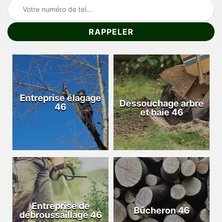
Entreprise élagage
Dessouchage arbre
46
et haie 46
Entreprise de
Bûcheron 46
débroussaillage 46