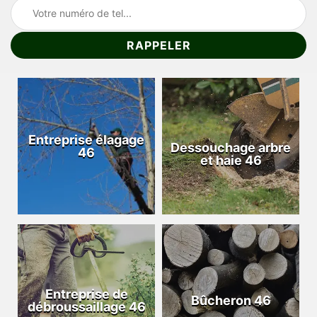
Entreprise élagage
Dessouchage arbre
46
et haie 46
Entreprise de
Bûcheron 46
débroussaillage 46