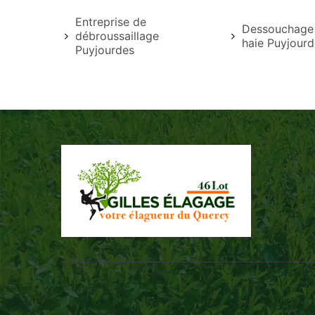
Entreprise de
Dessouchage 
débroussaillage
haie Puyjourd
Puyjourdes