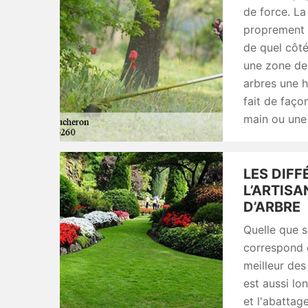
de force. La
proprement di
de quel côté
une zone de 
arbres une h
fait de faç
main ou une
LES DIFF
L’ARTIS
D’ARBRE
Quelle que so
correspond e
meilleur des
est aussi lo
et l'abattag