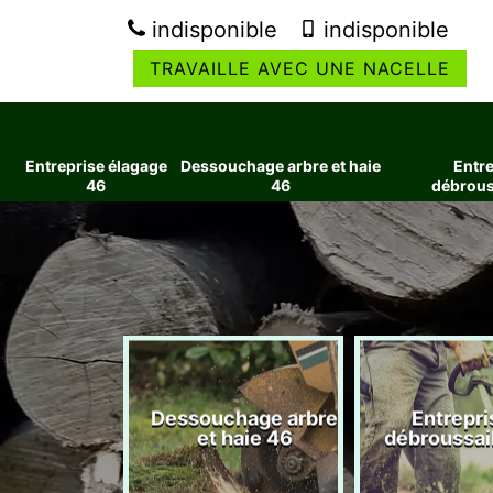
indisponible
indisponible
TRAVAILLE AVEC UNE NACELLE
Entreprise élagage
Dessouchage arbre et haie
Entre
46
46
débrous
ise élagage
Dessouchage arbre
Entrepri
46
et haie 46
débroussai