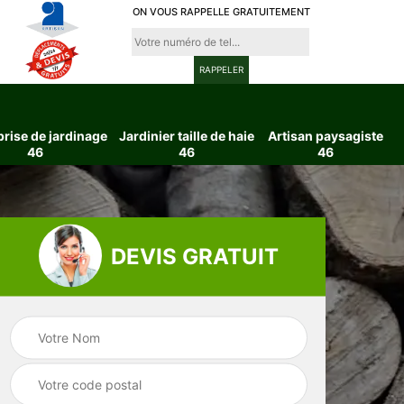
ON VOUS RAPPELLE GRATUITEMENT
prise de jardinage
Jardinier taille de haie
Artisan paysagiste
46
46
46
DEVIS GRATUIT
ttage
Entreprise de
Jardinier taille d
6
jardinage 46
haie 46