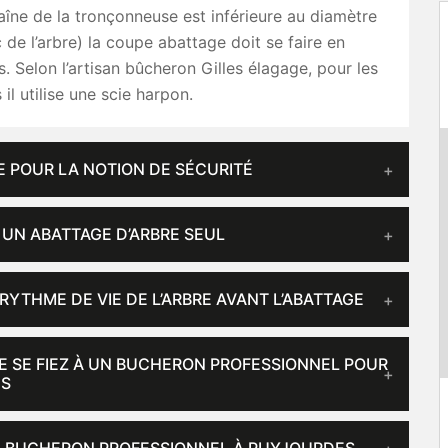
îne de la tronçonneuse est inférieure au diamètre
c de l’arbre) la coupe abattage doit se faire en
is. Selon l’artisan bûcheron Gilles élagage, pour les
 il utilise une scie harpon.
 POUR LA NOTION DE SÉCURITÉ
 UN ABATTAGE D’ARBRE SEUL
RYTHME DE VIE DE L’ARBRE AVANT L’ABATTAGE
 SE FIEZ À UN BUCHERON PROFESSIONNEL POUR
ES