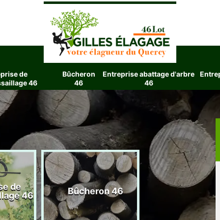
prise de
Bûcheron
Entreprise abattage d'arbre
Entre
saillage 46
46
46
se de
Entreprise aba
Bûcheron 46
llage 46
d'arbre 4