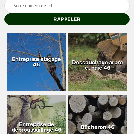
Entreprise élagage
Dessouchage arbre
46
et haie 46
Entreprise de
Bûcheron 46
débroussaillage 46