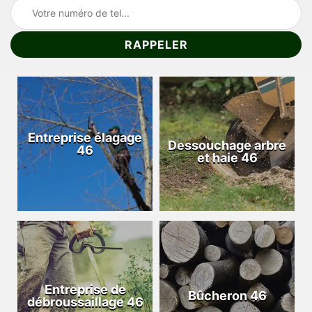
Entreprise élagage
Dessouchage arbre
46
et haie 46
Entreprise de
Bûcheron 46
débroussaillage 46