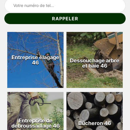
Entreprise élagage
Dessouchage arbre
46
et haie 46
Entreprise de
Bûcheron 46
débroussaillage 46