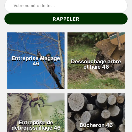
Entreprise élagage
Dessouchage arbre
46
et haie 46
Entreprise de
Bûcheron 46
débroussaillage 46