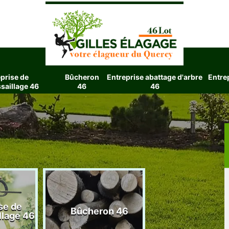
prise de
Bûcheron
Entreprise abattage d'arbre
Entre
saillage 46
46
46
se de
Entreprise aba
Bûcheron 46
llage 46
d'arbre 4