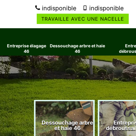
indisponible
indisponible
TRAVAILLE AVEC UNE NACELLE
Entreprise élagage
Dessouchage arbre et haie
Entre
46
46
débrous
ise élagage
Dessouchage arbre
Entrepri
46
et haie 46
débroussai