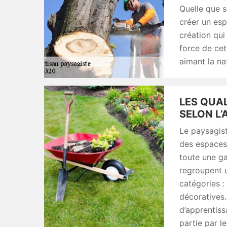
Quelle que s
créer un esp
création qui
force de cet
aimant la na
LES QUA
SELON L’
Le paysagis
des espaces 
toute une g
regroupent 
catégories :
décoratives. 
d’apprentiss
partie par l