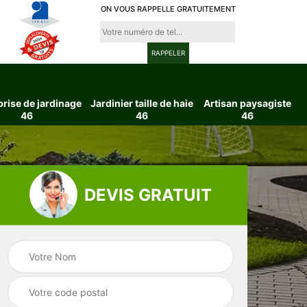
ON VOUS RAPPELLE GRATUITEMENT
prise de jardinage
Jardinier taille de haie
Artisan paysagiste
46
46
46
DEVIS GRATUIT
ttage
Entreprise de
Jardinier taille d
6
jardinage 46
haie 46