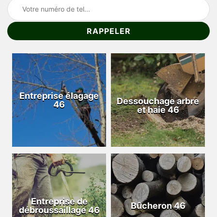
Entreprise élagage
Dessouchage arbre
46
et haie 46
Entreprise de
Bûcheron 46
débroussaillage 46