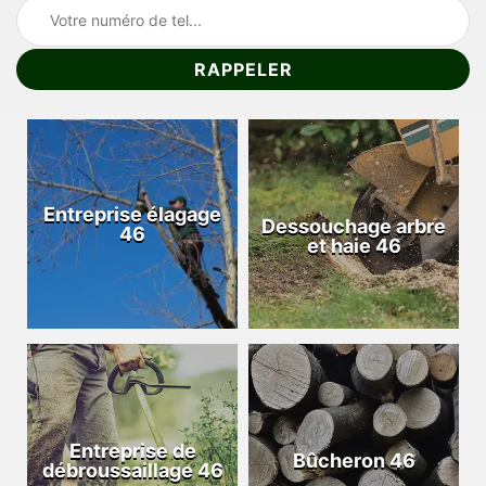
Entreprise élagage
Dessouchage arbre
46
et haie 46
Entreprise de
Bûcheron 46
débroussaillage 46