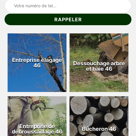
Entreprise élagage
Dessouchage arbre
46
et haie 46
Entreprise de
Bûcheron 46
débroussaillage 46