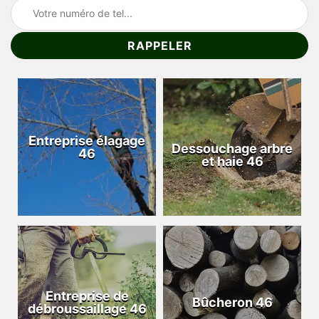
Entreprise élagage
Dessouchage arbre
46
et haie 46
Entreprise de
Bûcheron 46
débroussaillage 46