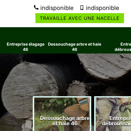
indisponible
indisponible
TRAVAILLE AVEC UNE NACELLE
Entreprise élagage
Dessouchage arbre et haie
Entre
46
46
débrous
ise élagage
Dessouchage arbre
Entrepri
46
et haie 46
débroussai