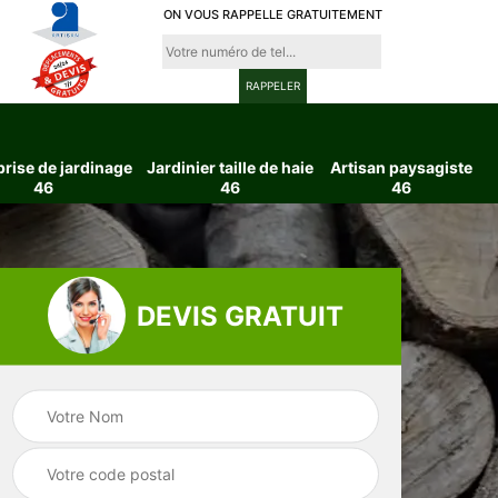
ON VOUS RAPPELLE GRATUITEMENT
prise de jardinage
Jardinier taille de haie
Artisan paysagiste
46
46
46
DEVIS GRATUIT
ttage
Entreprise de
Jardinier taille d
6
jardinage 46
haie 46