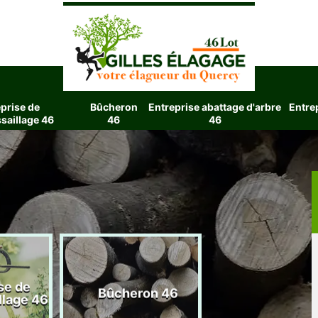
prise de
Bûcheron
Entreprise abattage d'arbre
Entre
saillage 46
46
46
se de
Entreprise aba
Bûcheron 46
llage 46
d'arbre 4