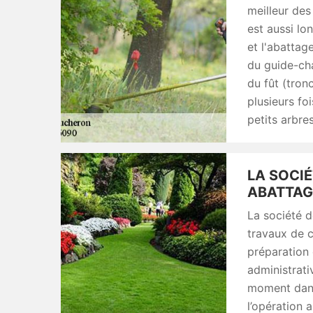
meilleur des
est aussi lo
et l'abattag
du guide-cha
du fût (tron
plusieurs fo
petits arbres
LA SOCIÉ
ABATTAG
La société 
travaux de c
préparation 
administrati
moment dans 
l’opération 