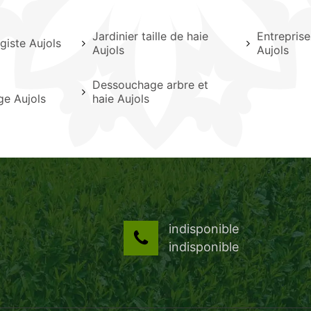
Jardinier taille de haie
Entreprise
giste Aujols
Aujols
Aujols
Dessouchage arbre et
ge Aujols
haie Aujols
indisponible
indisponible