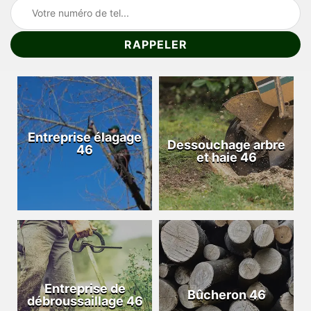
Entreprise élagage
Dessouchage arbre
46
et haie 46
Entreprise de
Bûcheron 46
débroussaillage 46