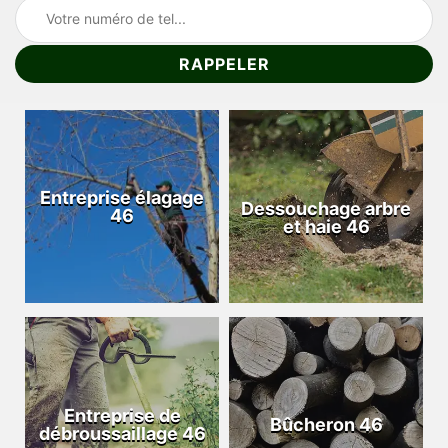
Entreprise élagage
Dessouchage arbre
46
et haie 46
Entreprise de
Bûcheron 46
débroussaillage 46