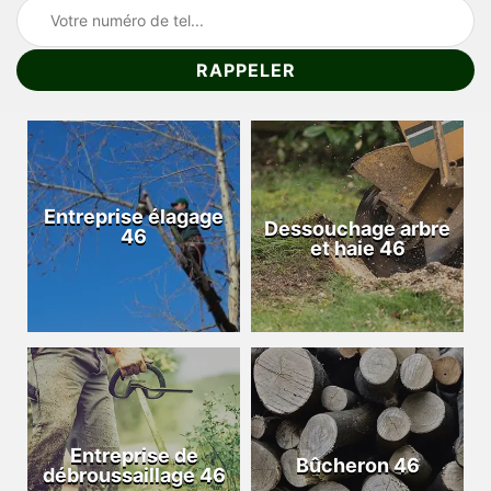
Entreprise élagage
Dessouchage arbre
46
et haie 46
Entreprise de
Bûcheron 46
débroussaillage 46