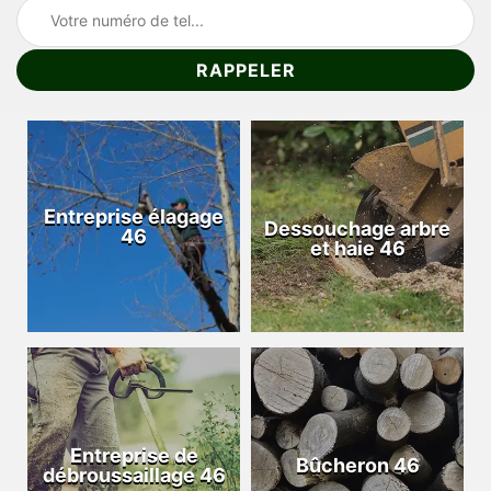
Entreprise élagage
Dessouchage arbre
46
et haie 46
Entreprise de
Bûcheron 46
débroussaillage 46