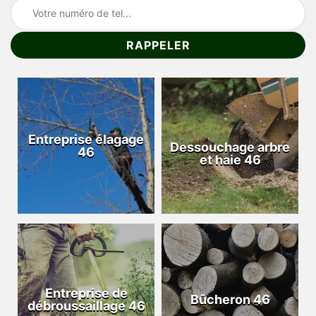
Entreprise élagage
Dessouchage arbre
46
et haie 46
Entreprise de
Bûcheron 46
débroussaillage 46