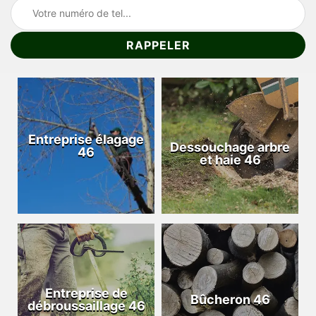
Entreprise élagage
Dessouchage arbre
46
et haie 46
Entreprise de
Bûcheron 46
débroussaillage 46