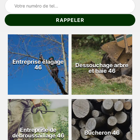
Entreprise élagage
Dessouchage arbre
46
et haie 46
Entreprise de
Bûcheron 46
débroussaillage 46