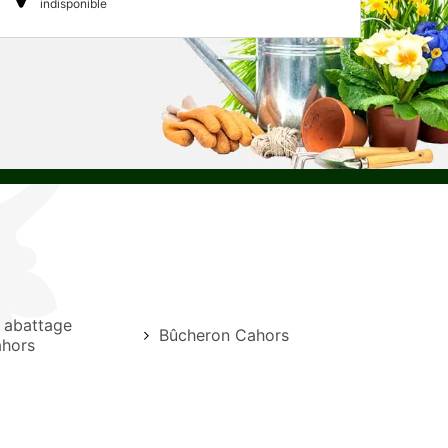
indisponible
e abattage
Bûcheron Cahors
ahors