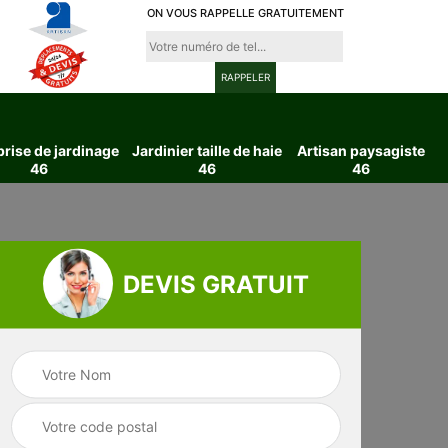
ON VOUS RAPPELLE GRATUITEMENT
prise de jardinage
Jardinier taille de haie
Artisan paysagiste
46
46
46
DEVIS GRATUIT
ttage
Entreprise de
Jardinier taille d
6
jardinage 46
haie 46