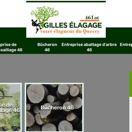
prise de
Bûcheron
Entreprise abattage d'arbre
Entre
saillage 46
46
46
se de
Entreprise aba
Bûcheron 46
llage 46
d'arbre 4