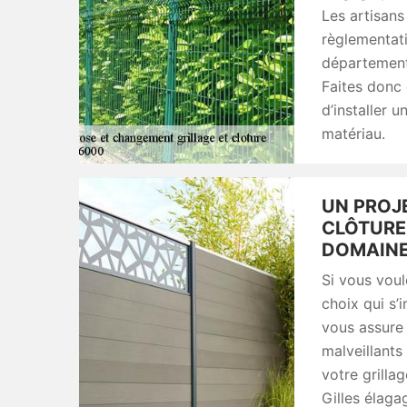
Les artisans
règlementati
département 
Faites donc 
d’installer u
matériau.
UN PROJE
CLÔTURE 
DOMAINE
Si vous voul
choix qui s’
vous assure 
malveillants
votre grilla
Gilles élaga