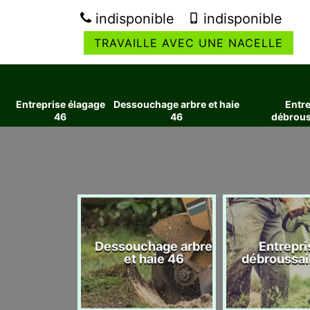
indisponible
indisponible
TRAVAILLE AVEC UNE NACELLE
Entreprise élagage
Dessouchage arbre et haie
Entre
46
46
débrous
ise élagage
Dessouchage arbre
Entrepri
46
et haie 46
débroussai