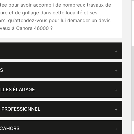
putée pour avoir accompli de nombreux travaux de
ure et de grillage dans cette localité et ses
ors, qu’attendez-vous pour lui demander un devis
avaux à Cahors 46000 ?
RS
ILLES ÉLAGAGE
N PROFESSIONNEL
 CAHORS