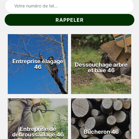
Entreprise élagage
Dessouchage arbre
46
et haie 46
Entreprise de
Bûcheron 46
débroussaillage 46