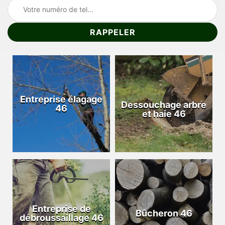
Entreprise élagage
Dessouchage arbre
46
et haie 46
Entreprise de
Bûcheron 46
débroussaillage 46