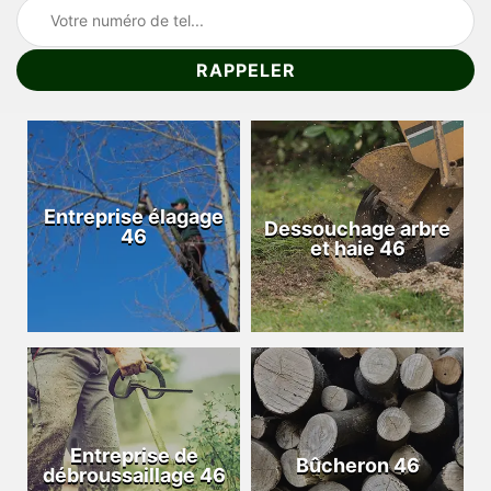
Entreprise élagage
Dessouchage arbre
46
et haie 46
Entreprise de
Bûcheron 46
débroussaillage 46