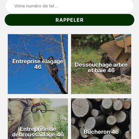
Entreprise élagage
Dessouchage arbre
46
et haie 46
Entreprise de
Bûcheron 46
débroussaillage 46