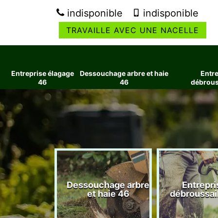
indisponible
indisponible
TRAVAILLE AVEC UNE NACELLE
Entreprise élagage
Dessouchage arbre et haie
Entre
46
46
débrous
ise élagage
Dessouchage arbre
Entrepri
46
et haie 46
débroussai