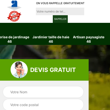
ON VOUS RAPPELLE GRATUITEMENT
prise de jardinage
Jardinier taille de haie
Artisan paysagiste
46
46
46
DEVIS GRATUIT
ttage
Entreprise de
Jardinier taille d
6
jardinage 46
haie 46