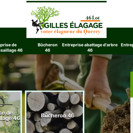
prise de
Bûcheron
Entreprise abattage d'arbre
Entre
saillage 46
46
46
se de
Entreprise aba
Bûcheron 46
llage 46
d'arbre 4