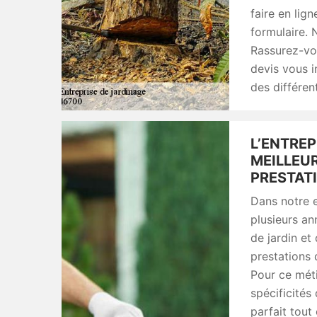
faire en lign
formulaire. 
Rassurez-vo
devis vous i
des différen
L’ENTREP
MEILLEU
PRESTAT
Dans notre e
plusieurs an
de jardin et
prestations 
Pour ce métie
spécificités
parfait tout