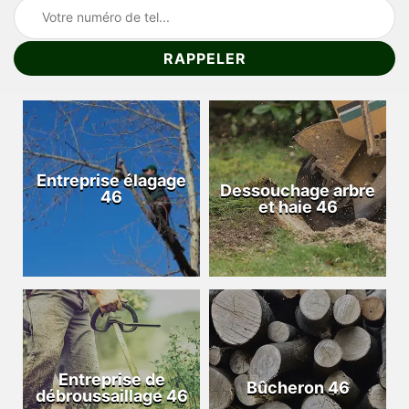
Entreprise élagage
Dessouchage arbre
46
et haie 46
Entreprise de
Bûcheron 46
débroussaillage 46