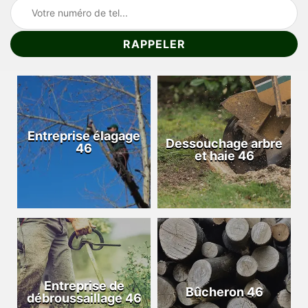
Entreprise élagage
Dessouchage arbre
46
et haie 46
Entreprise de
Bûcheron 46
débroussaillage 46