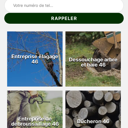
Entreprise élagage
Dessouchage arbre
46
et haie 46
Entreprise de
Bûcheron 46
débroussaillage 46