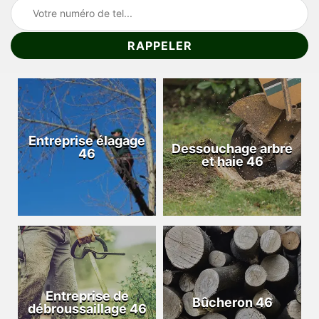
Entreprise élagage
Dessouchage arbre
46
et haie 46
Entreprise de
Bûcheron 46
débroussaillage 46