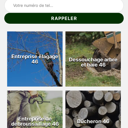
Entreprise élagage
Dessouchage arbre
46
et haie 46
Entreprise de
Bûcheron 46
débroussaillage 46