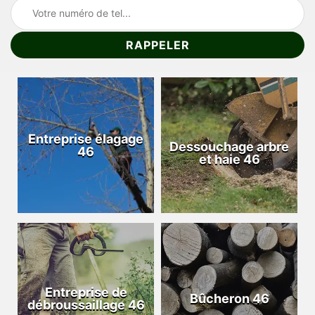
Entreprise élagage
Dessouchage arbre
46
et haie 46
Entreprise de
Bûcheron 46
débroussaillage 46