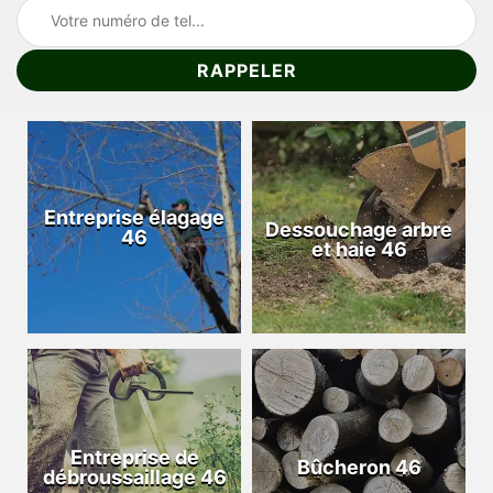
Entreprise élagage
Dessouchage arbre
46
et haie 46
Entreprise de
Bûcheron 46
débroussaillage 46