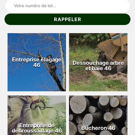
Entreprise élagage
Dessouchage arbre
46
et haie 46
Entreprise de
Bûcheron 46
débroussaillage 46