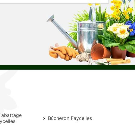
e abattage
Bûcheron Faycelles
ycelles