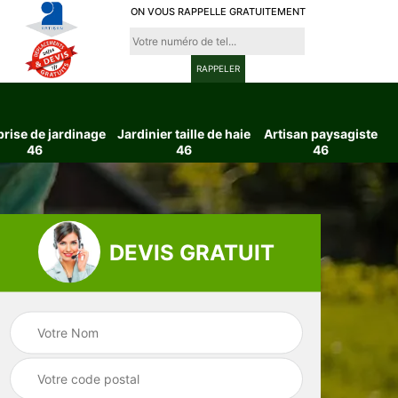
ON VOUS RAPPELLE GRATUITEMENT
prise de jardinage
Jardinier taille de haie
Artisan paysagiste
46
46
46
DEVIS GRATUIT
ttage
Entreprise de
Jardinier taille d
6
jardinage 46
haie 46