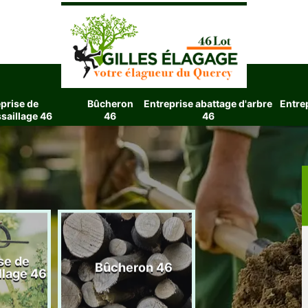
prise de
Bûcheron
Entreprise abattage d'arbre
Entre
saillage 46
46
46
se de
Entreprise aba
Bûcheron 46
llage 46
d'arbre 4