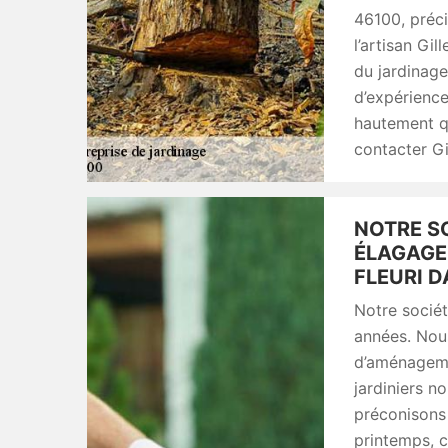
46100, préci
l’artisan Gi
du jardinage
d’expérience
hautement qu
contacter Gi
NOTRE SO
ÉLAGAGE
FLEURI D
Notre sociét
années. Nous
d’aménageme
jardiniers n
préconisons 
printemps, c