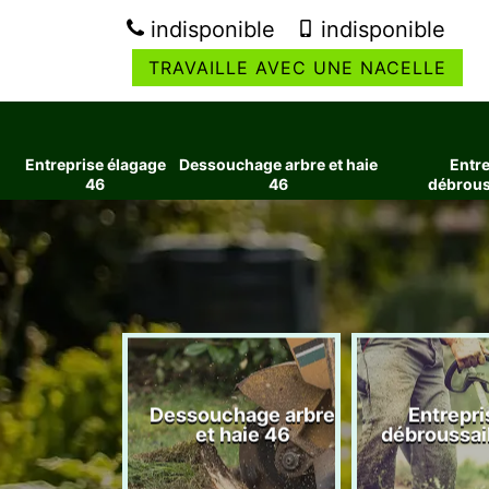
indisponible
indisponible
TRAVAILLE AVEC UNE NACELLE
Entreprise élagage
Dessouchage arbre et haie
Entre
46
46
débrous
ise élagage
Dessouchage arbre
Entrepri
46
et haie 46
débroussai