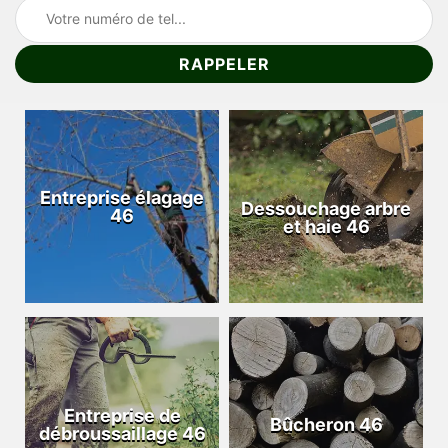
Entreprise élagage
Dessouchage arbre
46
et haie 46
Entreprise de
Bûcheron 46
débroussaillage 46