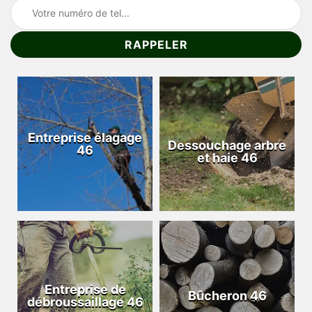
Entreprise élagage
Dessouchage arbre
46
et haie 46
Entreprise de
Bûcheron 46
débroussaillage 46