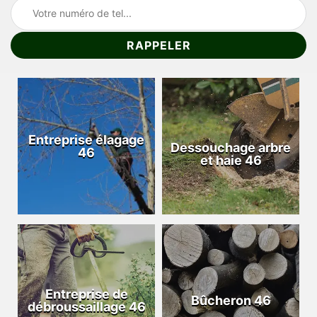
Entreprise élagage
Dessouchage arbre
46
et haie 46
Entreprise de
Bûcheron 46
débroussaillage 46