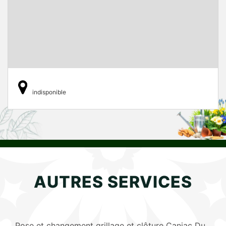
indisponible
AUTRES SERVICES
Pose et changement grillage et clôture Caniac Du