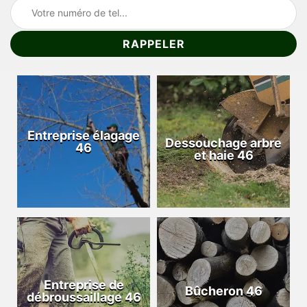
Entreprise élagage
Dessouchage arbre
46
et haie 46
Entreprise de
Bûcheron 46
débroussaillage 46