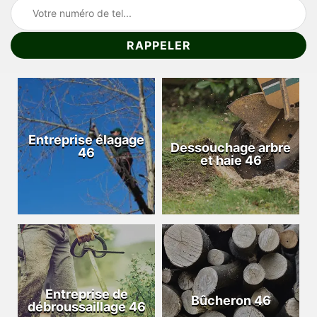
Entreprise élagage
Dessouchage arbre
46
et haie 46
Entreprise de
Bûcheron 46
débroussaillage 46