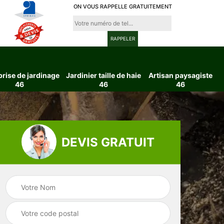
ON VOUS RAPPELLE GRATUITEMENT
prise de jardinage
Jardinier taille de haie
Artisan paysagiste
46
46
46
DEVIS GRATUIT
ttage
Entreprise de
Jardinier taille d
6
jardinage 46
haie 46