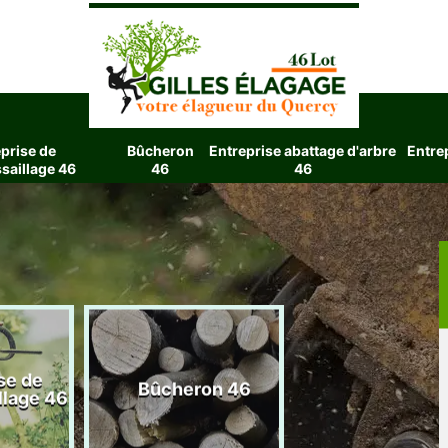
prise de
Bûcheron
Entreprise abattage d'arbre
Entre
saillage 46
46
46
se de
Entreprise aba
Bûcheron 46
llage 46
d'arbre 4