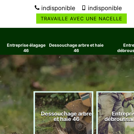
indisponible
indisponible
TRAVAILLE AVEC UNE NACELLE
Entreprise élagage
Dessouchage arbre et haie
Entre
46
46
débrous
ise élagage
Dessouchage arbre
Entrepri
46
et haie 46
débroussai