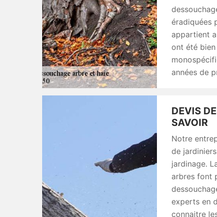
dessouchage 
éradiquées p
appartient a
ont été bien
monospécifi
années de p
DEVIS DE
SAVOIR
Notre entre
de jardinie
jardinage. La
arbres font 
dessouchage 
experts en 
connaitre le