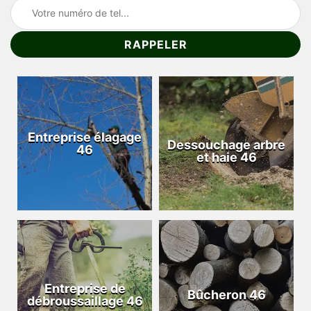
Entreprise élagage
Dessouchage arbre
46
et haie 46
Entreprise de
Bûcheron 46
débroussaillage 46