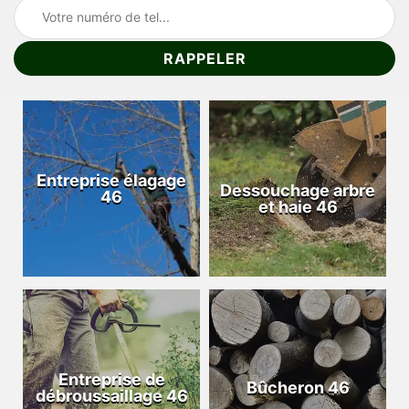
Entreprise élagage
Dessouchage arbre
46
et haie 46
Entreprise de
Bûcheron 46
débroussaillage 46